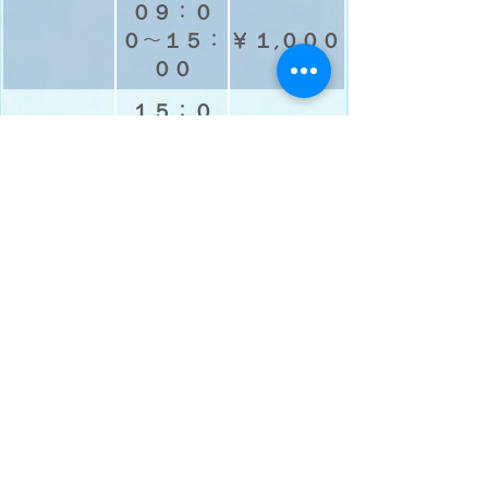
０９：０
０〜１５：
¥ １,０００
００
１５：０
０〜１６：
￥３００
００
※平日のみのお預かりです。
Add : 〒192-0066 東京都八王子市本町１６−３
Tell : 042-625-3893