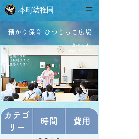
預かり保育 ひつじっこ広場
選べる★
​預かり時間
朝預かりは
前日16時までに
​ご連絡ください
カテゴ
時間
費用
リー